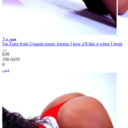
3 صورة
I'm Ziara from Uganda magic tongue I knw u'll like it when I bend
639
350 AED
0
دبي