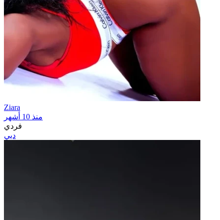
Ziara
منذ 10 أشهر
فردي
دبي