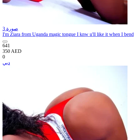
3 صورة
I'm Ziara from Uganda magic tongue I knw u'll like it when I bend
641
350 AED
0
دبي