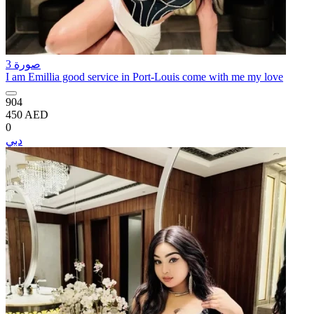
3 صورة
I am Emillia good service in Port-Louis come with me my love
904
450 AED
0
دبي