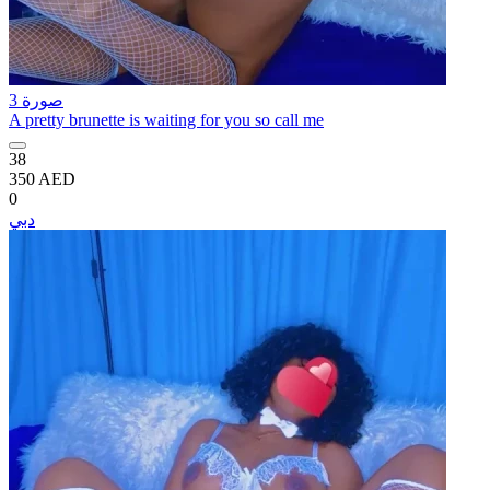
3 صورة
A pretty brunette is waiting for you so call me
38
350 AED
0
دبي