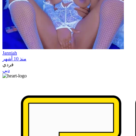
Janniah
منذ 10 أشهر
فردي
دبي