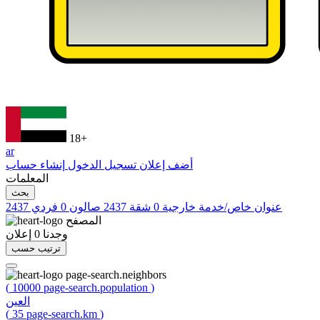
18+
ar
أضف إعلان
تسجيل الدخول
إنشاء حساب
المعلمات
بحث
عنوان خاص/خدمة خارجية
0
شقة
2437
صالون
0
فردي
2437
المصفح
وجدنا
0
إعلان
ترتيب حسب
page-search.neighbors
(
10000
page-search.population
)
العين
(
35
page-search.km
)