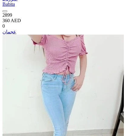
Babita
2899
360 AED
0
عجمان