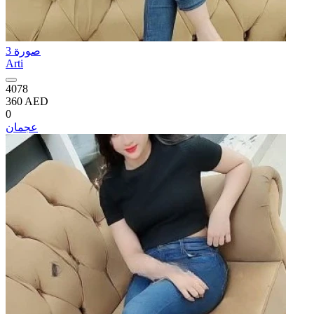
3 صورة
Arti
4078
360 AED
0
عجمان