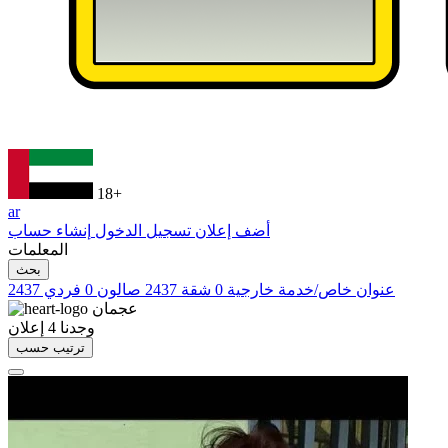
18+
ar
أضف إعلان
تسجيل الدخول
إنشاء حساب
المعلمات
بحث
عنوان خاص/خدمة خارجية
0
شقة
2437
صالون
0
فردي
2437
عجمان
وجدنا
4
إعلان
ترتيب حسب