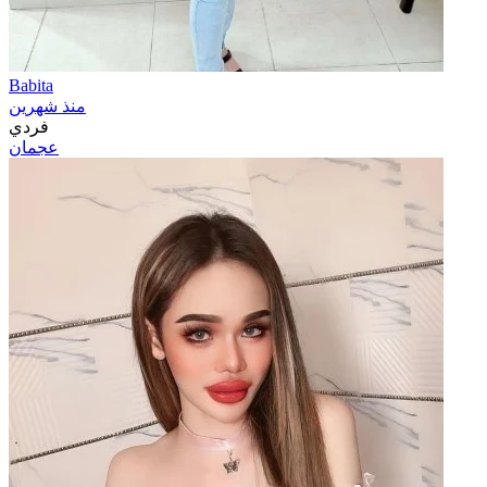
Babita
منذ شهرين
فردي
عجمان