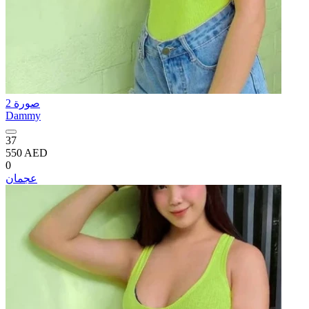
2 صورة
Dammy
37
550 AED
0
عجمان