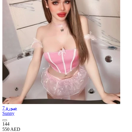
7 صورة
Sunny
144
550 AED